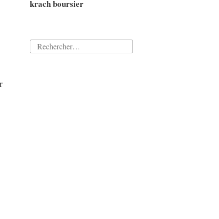
krach boursier
Rechercher :
r