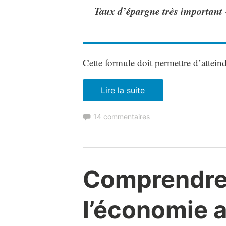
Taux d’épargne très important 
Cette formule doit permettre d’atteind
« Mon
Lire la suite
avis
14 commentaires
sur
la
Méthode
FIRE
Comprendre l
(Retraite
anticipée) »
l’économie 